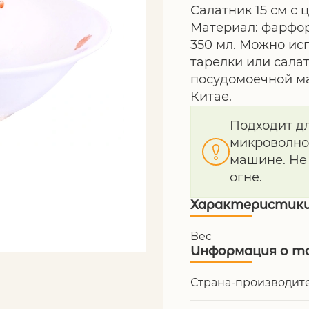
Салатник 15 см с 
Материал: фарфор.
350 мл. Можно ис
тарелки или сала
посудомоечной ма
Китае.
Подходит д
микроволно
машине. Не
огне.
Характеристик
Вес
Информация о т
Страна-производит