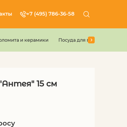
акты
+7 (495) 786-36-58
доломита и керамики
Посуда для приготовления
Антея" 15 см
росу