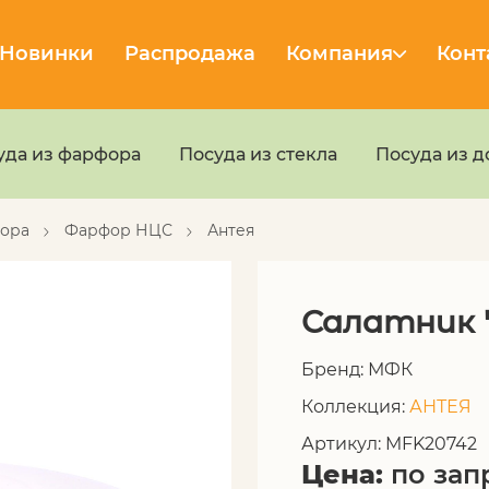
Новинки
Распродажа
Компания
Конт
уда из фарфора
Посуда из стекла
Посуда из 
фора
Фарфор НЦС
Антея
Салатник "
Бренд: МФК
Коллекция:
АНТЕЯ
Артикул: MFK20742
Цена:
по зап