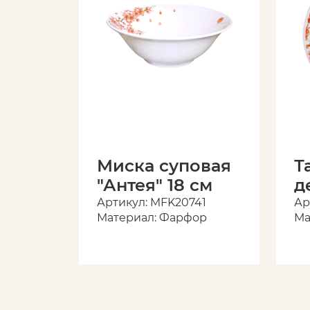
Миска суповая
Т
"Антея" 18 см
д
"
Артикул: MFK20741
Ар
Материал: Фарфор
Ма