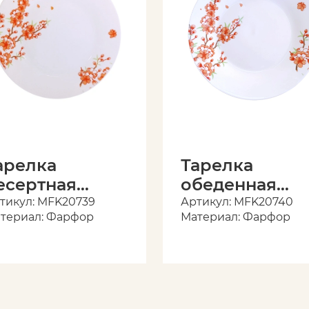
арелка
Тарелка
есертная
обеденная
Антея" 19 см
"Антея" 23 см
тикул: MFK20739
Артикул: MFK20740
териал: Фарфор
Материал: Фарфор